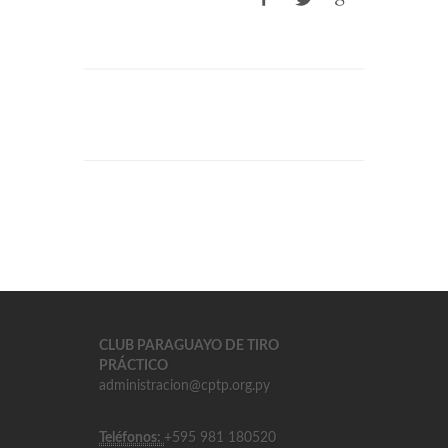
CLUB PARAGUAYO DE TIRO
PRÁCTICO
administracion@cptp.org.py
Teléfonos:
+595 981 180520